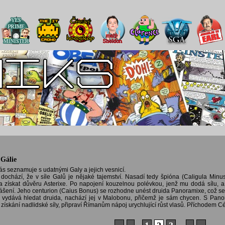
 Gálie
nás seznamuje s udatnými Galy a jejich vesnicí.
ochází, že v síle Galů je nějaké tajemství. Nasadí tedy špióna (Caligula Minu
at a získat důvěru Asterixe. Po napojení kouzelnou polévkou, jenž mu dodá sílu,
ášení. Jeho centurion (Caius Bonus) se rozhodne unést druida Panoramixe, což s
e vydává hledat druida, nachází jej v Malobonu, přičemž je sám chycen. S Pan
získání nadlidské síly, připraví Římanům nápoj urychlující růst vlasů. Příchodem C