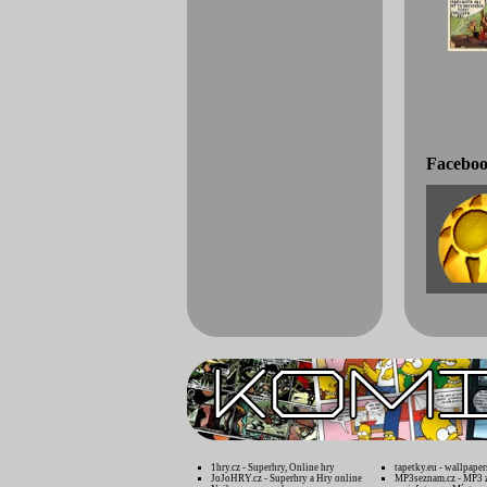
Faceboo
1hry.cz - Superhry, Online hry
tapetky.eu - wallpaper
JoJoHRY.cz - Superhry a Hry online
MP3seznam.cz - MP3 