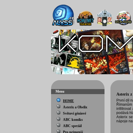
Menu
Asterix z
První díl 
HOME
Římanům d
Asterix a Obelix
infiltrov
podává hl
Světoví géniové
Asterix s
ABC komiks
nápoje na 
ABC speciál
Pro nejmenší