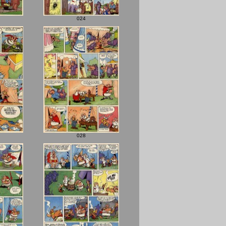
024
028