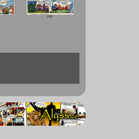
032
©
Alyss 2012