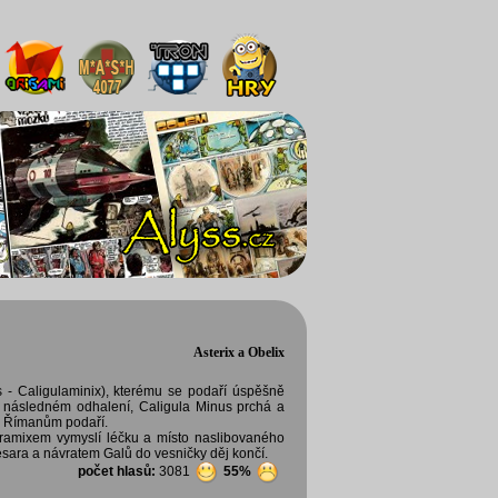
Asterix a Obelix
s - Caligulaminix), kterému se podaří úspěšně
 a následném odhalení, Caligula Minus prchá a
e Římanům podaří.
oramixem vymyslí léčku a místo naslibovaného
ésara a návratem Galů do vesničky děj končí.
počet hlasů:
3081
55%