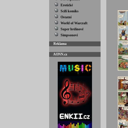
Erotické
Scifi komiks
Ostatní
World of Warcraft
Super hrdinové
Simpsonovi
Reklama
AONN.cz