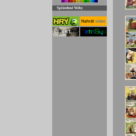
Spřátelené Weby