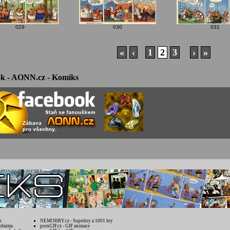
029
030
031
«
‹
1
2
3
›
»
k - AONN.cz - Komiks
s
NEMOHRY.cz - Superhry a 1001 hry
zdarma
pornGIF.cz - GIF animace