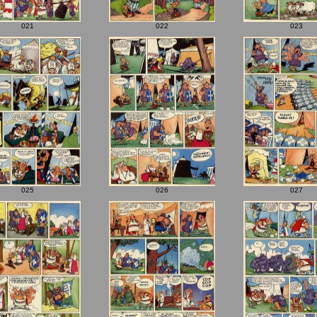
021
022
023
025
026
027