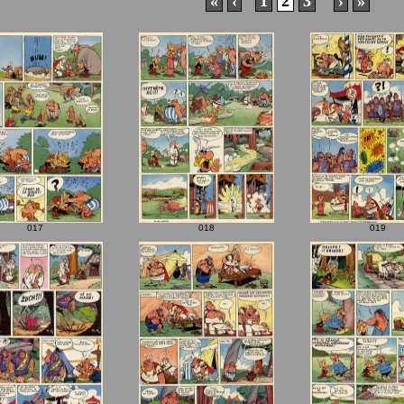
«
‹
1
2
3
›
»
017
018
019