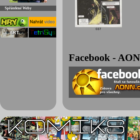
Spřátelené Weby
037
Facebook - AON