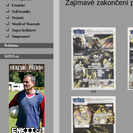
Zajímavé zakončení p
Erotické
Scifi komiks
Ostatní
World of Warcraft
Super hrdinové
Simpsonovi
Reklama
AONN.cz
033