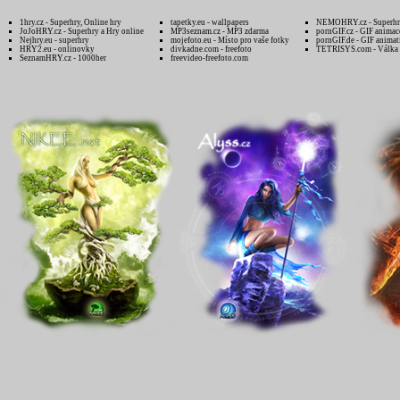
1hry.cz - Superhry, Online hry
tapetky.eu - wallpapers
NEMOHRY.cz - Superhry
JoJoHRY.cz - Superhry a Hry online
MP3seznam.cz - MP3 zdarma
pornGIF.cz - GIF animac
Nejhry.eu - superhry
mojefoto.eu - Místo pro vaše fotky
pornGIF.de - GIF animat
HRY2.eu - onlinovky
divkadne.com - freefoto
TETRISYS.com - Válka 
SeznamHRY.cz - 1000her
freevideo-freefoto.com