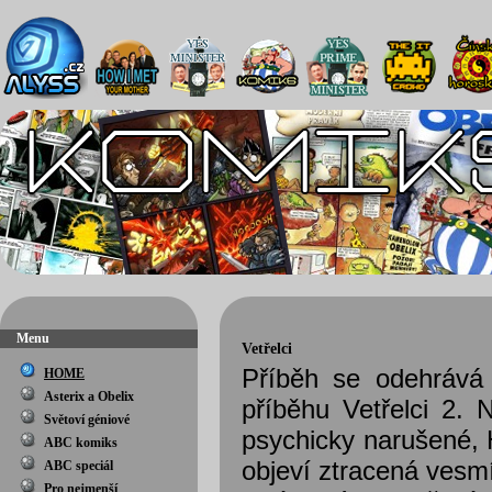
Menu
Vetřelci
Příběh se odehrává 
HOME
Asterix a Obelix
příběhu Vetřelci 2.
Světoví géniové
psychicky narušené, 
ABC komiks
objeví ztracená vesmí
ABC speciál
Pro nejmenší