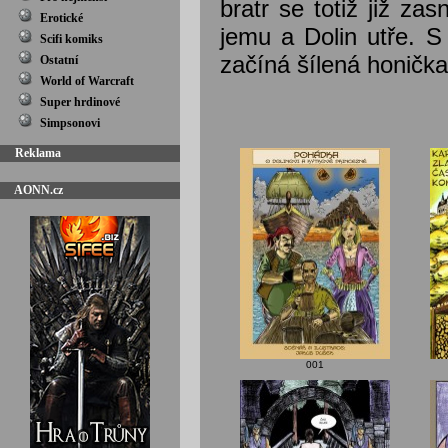
bratr se totiž již za
Erotické
jemu a Dolin utře. S
Scifi komiks
začíná šílená honička
Ostatní
World of Warcraft
Super hrdinové
Simpsonovi
Reklama
AONN.cz
001