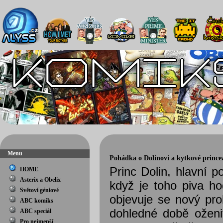
Menu
Pohádka o Dolinovi a kytkové prince
Princ Dolin, hlavní 
HOME
Asterix a Obelix
když je toho piva ho
Světoví géniové
objevuje se nový pr
ABC komiks
dohledné době oženit
ABC speciál
Pro nejmenší