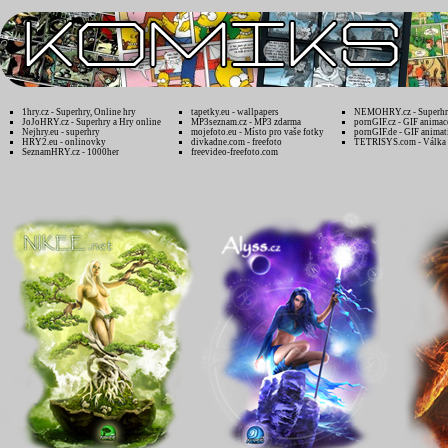
1hry.cz - Superhry, Online hry
tapetky.eu - wallpapers
NEMOHRY.cz - Superhry
JoJoHRY.cz - Superhry a Hry online
MP3seznam.cz - MP3 zdarma
pornGIF.cz - GIF animac
Nejhry.eu - superhry
mojefoto.eu - Místo pro vaše fotky
pornGIF.de - GIF animat
HRY2.eu - onlinovky
divkadne.com - freefoto
TETRISYS.com - Válka 
SeznamHRY.cz - 1000her
freevideo-freefoto.com