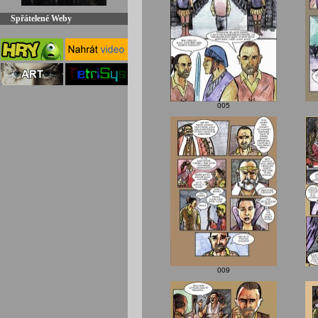
Spřátelené Weby
005
009