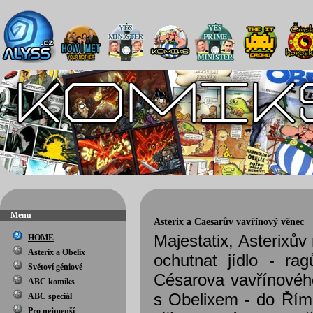
Menu
Asterix a Caesarův vavřínový věnec
Majestatix, Asterixův
HOME
Asterix a Obelix
ochutnat jídlo - r
Světoví géniové
Césarova vavřínového
ABC komiks
s Obelixem - do Říma
ABC speciál
Pro nejmenší