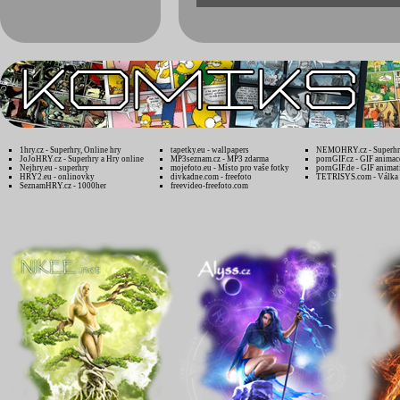
1hry.cz - Superhry, Online hry
tapetky.eu - wallpapers
NEMOHRY.cz - Superhry
JoJoHRY.cz - Superhry a Hry online
MP3seznam.cz - MP3 zdarma
pornGIF.cz - GIF animac
Nejhry.eu - superhry
mojefoto.eu - Místo pro vaše fotky
pornGIF.de - GIF animat
HRY2.eu - onlinovky
divkadne.com - freefoto
TETRISYS.com - Válka 
SeznamHRY.cz - 1000her
freevideo-freefoto.com