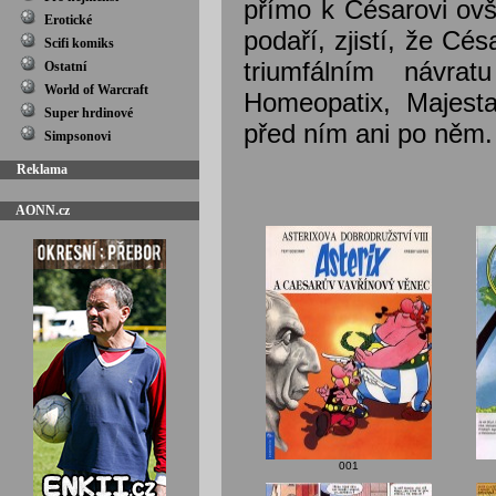
přímo k Césarovi ovš
Erotické
podaří, zjistí, že C
Scifi komiks
triumfálním návra
Ostatní
World of Warcraft
Homeopatix, Majesta
Super hrdinové
před ním ani po něm.
Simpsonovi
Reklama
AONN.cz
001