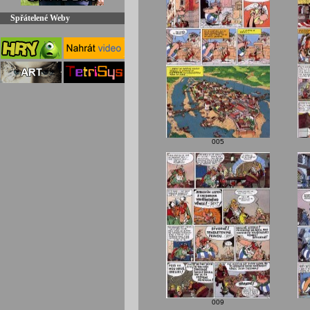
Spřátelené Weby
005
009