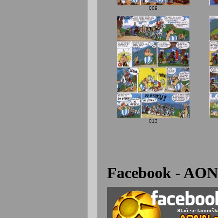
009
013
Facebook - AON