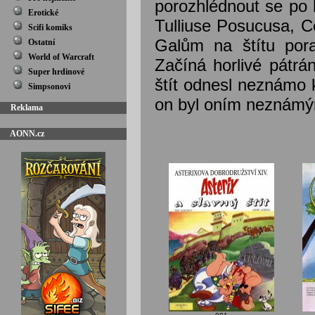
porozhlédnout se po k
Erotické
Tulliuse Posucusa, C
Scifi komiks
Galům na štítu pora
Ostatní
World of Warcraft
Začíná horlivé pátrán
Super hrdinové
štít odnesl neznámo 
Simpsonovi
on byl oním neznámým
Reklama
AONN.cz