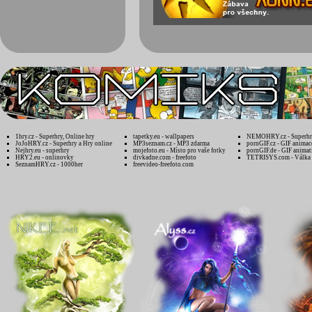
1hry.cz - Superhry, Online hry
tapetky.eu - wallpapers
NEMOHRY.cz - Superhry
JoJoHRY.cz - Superhry a Hry online
MP3seznam.cz - MP3 zdarma
pornGIF.cz - GIF animac
Nejhry.eu - superhry
mojefoto.eu - Místo pro vaše fotky
pornGIF.de - GIF animat
HRY2.eu - onlinovky
divkadne.com - freefoto
TETRISYS.com - Válka 
SeznamHRY.cz - 1000her
freevideo-freefoto.com