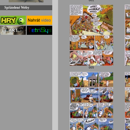
001
Spřátelené Weby
005