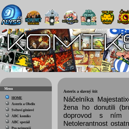
Menu
Asterix a slavný štít
Náčelníka Majestatix
HOME
Asterix a Obelix
žena ho donutili (b
Světoví géniové
doprovod s ním j
ABC komiks
Netolerantnost ostat
ABC speciál
Pro nejmenší