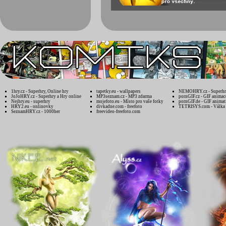
1hry.cz - Superhry, Online hry
tapetky.eu - wallpapers
NEMOHRY.cz - Superhry
JoJoHRY.cz - Superhry a Hry online
MP3seznam.cz - MP3 zdarma
pornGIF.cz - GIF animac
Nejhry.eu - superhry
mojefoto.eu - Místo pro vaše fotky
pornGIF.de - GIF animat
HRY2.eu - onlinovky
divkadne.com - freefoto
TETRISYS.com - Válka 
SeznamHRY.cz - 1000her
freevideo-freefoto.com