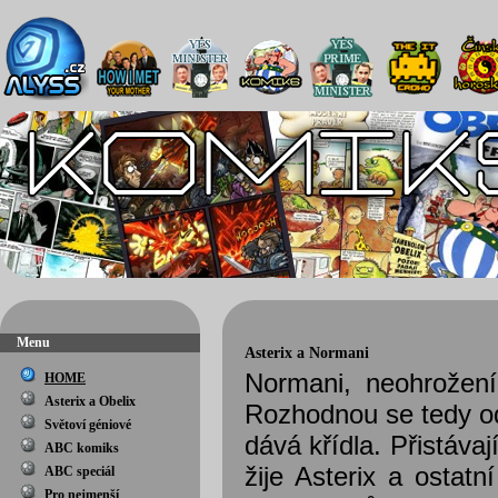
Menu
Asterix a Normani
Normani, neohrožení
HOME
Asterix a Obelix
Rozhodnou se tedy od 
Světoví géniové
dává křídla. Přistáv
ABC komiks
žije Asterix a ostat
ABC speciál
Pro nejmenší