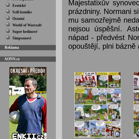
Majestatixův synovec
Erotické
prázdniny. Normani si
Scifi komiks
mu samozřejmě nedaří 
Ostatní
World of Warcraft
nejsou úspěšní. As
Super hrdinové
nápad - předvést No
Simpsonovi
opouštějí, plni bázně a
Reklama
AONN.cz