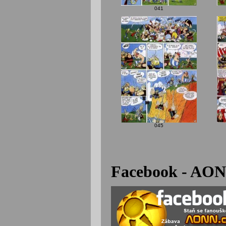
041
045
Facebook - AON