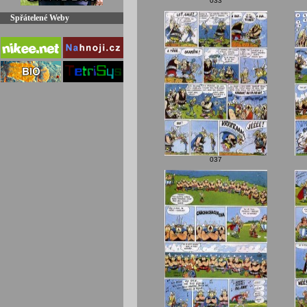
033
Spřátelené Weby
037