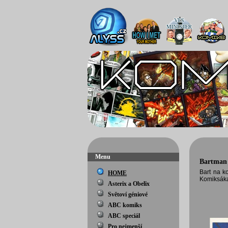
Menu
Bartman
Bart na k
HOME
Komiksáka
Asterix a Obelix
Světoví géniové
ABC komiks
ABC speciál
Pro nejmenší