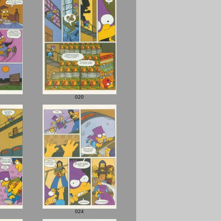
020
024