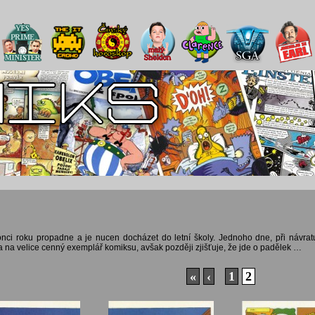
onci roku propadne a je nucen docházet do letní školy. Jednoho dne, při návrat
 na velice cenný exemplář komiksu, avšak později zjišťuje, že jde o padělek …
«
‹
1
2