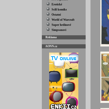
Erotické
Scifi komiks
Ostatní
World of Warcraft
Super hrdinové
Simpsonovi
Reklama
AONN.cz