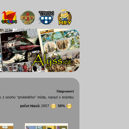
Simpsonovi
u z onoho “prokletého” místa, narazí v krámku
počet hlasů:
2857
50%