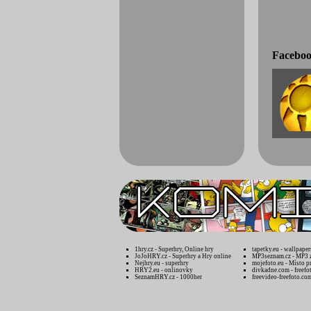
Faceboo
1hry.cz - Superhry, Online hry
tapetky.eu - wallpaper
JoJoHRY.cz - Superhry a Hry online
MP3seznam.cz - MP3 
Nejhry.eu - superhry
mojefoto.eu - Místo p
HRY2.eu - onlinovky
divkadne.com - freefo
SeznamHRY.cz - 1000her
freevideo-freefoto.co