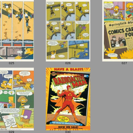
025
026
027
029
030