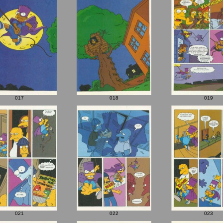
017
018
019
021
022
023