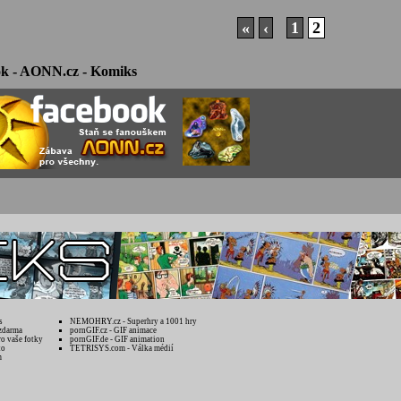
«
‹
1
2
k - AONN.cz - Komiks
s
NEMOHRY.cz - Superhry a 1001 hry
zdarma
pornGIF.cz - GIF animace
ro vaše fotky
pornGIF.de - GIF animation
to
TETRISYS.com - Válka médií
m