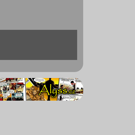
©
Alyss 2012