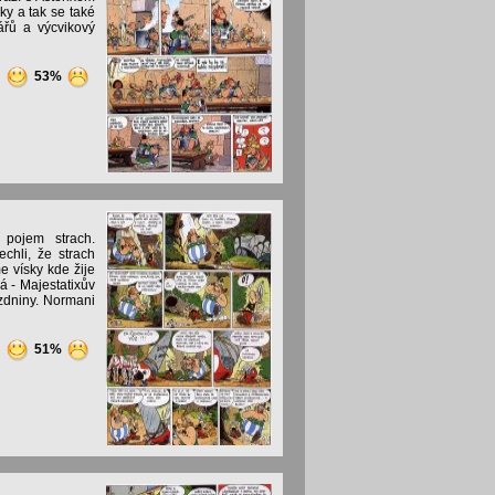
ky a tak se také
ářů a výcvikový
6
53%
 pojem strach.
chli, že strach
e vísky kde žije
á - Majestatixův
zdniny. Normani
1
51%