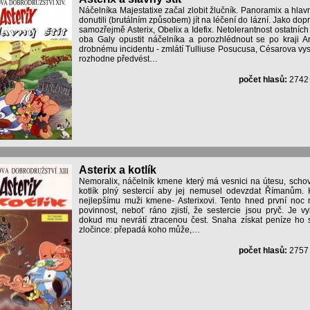
Náčelníka Majestatixe začal zlobit žlučník. Panoramix a hla
donutili (brutálním způsobem) jít na léčení do lázní. Jako dop
samozřejmě Asterix, Obelix a Idefix. Netolerantnost ostatních
oba Galy opustit náčelníka a porozhlédnout se po kraji A
drobnému incidentu - zmlátí Tulliuse Posucusa, Césarova vy
rozhodne předvést…
počet hlasů:
274
Asterix a kotlík
Nemoralix, náčelník kmene který má vesnici na útesu, schov
kotlík plný sestercií aby jej nemusel odevzdat Římanům. K
nejlepšímu muži kmene- Asterixovi. Tento hned první noc 
povinnost, neboť ráno zjistí, že sestercie jsou pryč. Je 
dokud mu nevrátí ztracenou čest. Snaha získat peníze ho
zločince: přepadá koho může,…
počet hlasů:
275