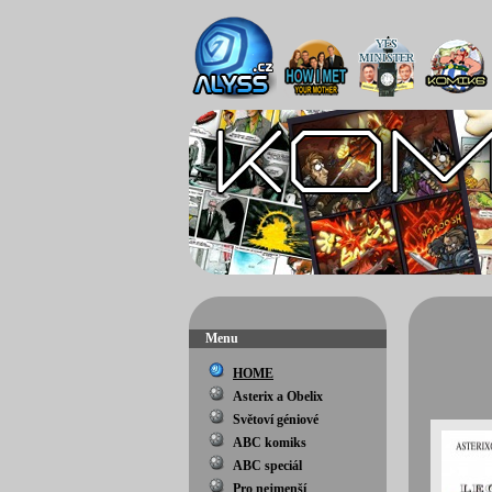
Menu
HOME
Asterix a Obelix
Světoví géniové
ABC komiks
ABC speciál
Pro nejmenší