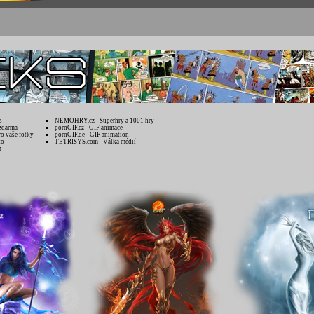
s
NEMOHRY.cz - Superhry a 1001 hry
zdarma
pornGIF.cz - GIF animace
ro vaše fotky
pornGIF.de - GIF animation
to
TETRISYS.com - Válka médií
m