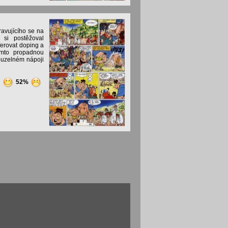
ravujícího se na
 si postěžoval
ferovat doping a
omto propadnou
ouzelném nápoji
6
52%