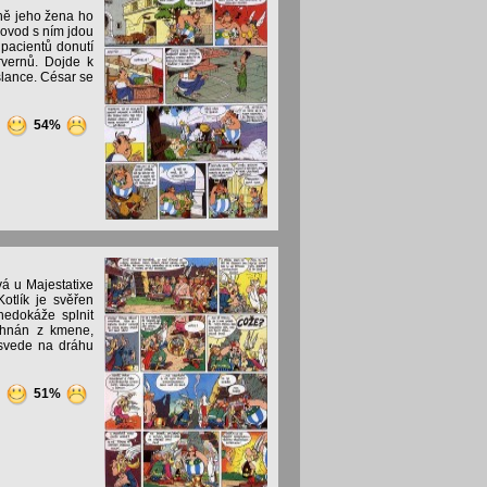
vně jeho žena ho
rovod s ním jdou
 pacientů donutí
rvernů. Dojde k
slance. César se
2
54%
á u Majestatixe
otlík je svěřen
nedokáže splnit
vyhnán z kmene,
 svede na dráhu
7
51%