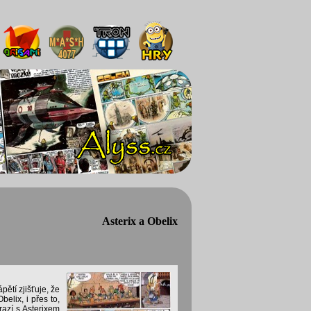
Asterix a Obelix
ětí zjišťuje, že
elix, i přes to,
razí s Asterixem