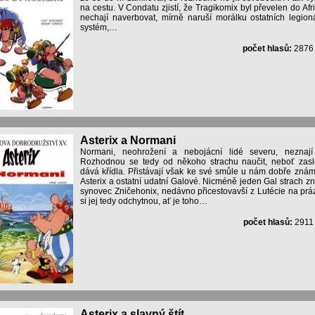
na cestu. V Condatu zjistí, že Tragikomix byl převelen do Afri
nechají naverbovat, mírně naruší morálku ostatních legion
systém,…
počet hlasů:
287
Asterix a Normani
Normani, neohrožení a nebojácní lidé severu, neznají
Rozhodnou se tedy od někoho strachu naučit, neboť zasle
dává křídla. Přistávají však ke své smůle u nám dobře znám
Asterix a ostatní udatní Galové. Nicméně jeden Gal strach zn
synovec Zničehonix, nedávno přicestovavší z Lutécie na prá
si jej tedy odchytnou, ať je toho…
počet hlasů:
291
Asterix a slavný štít