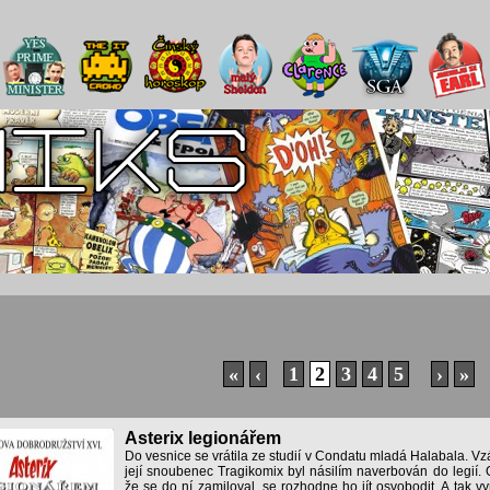
«
‹
1
2
3
4
5
›
»
Asterix legionářem
Do vesnice se vrátila ze studií v Condatu mladá Halabala. Vzáp
její snoubenec Tragikomix byl násilím naverbován do legií. Ob
že se do ní zamiloval, se rozhodne ho jít osvobodit. A tak vy