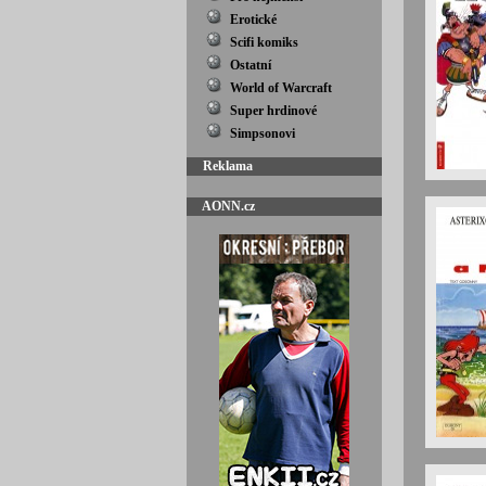
Erotické
Scifi komiks
Ostatní
World of Warcraft
Super hrdinové
Simpsonovi
Reklama
AONN.cz