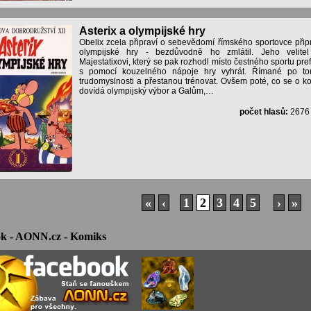
Asterix a olympijské hry
Obelix zcela připraví o sebevědomí římského sportovce přip
olympijské hry - bezdůvodně ho zmlátil. Jeho velitel
Majestatixovi, který se pak rozhodl místo čestného sportu pre
s pomocí kouzelného nápoje hry vyhrát. Římané po t
trudomyslnosti a přestanou trénovat. Ovšem poté, co se o k
dovídá olympijský výbor a Galům,…
počet hlasů:
267
«
‹
1
2
3
4
5
›
»
k - AONN.cz - Komiks