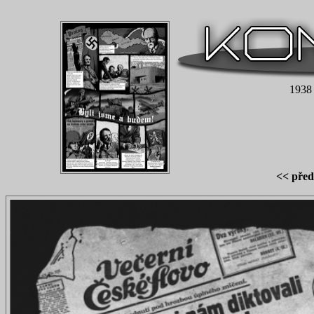
1938 
<< před