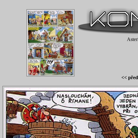
Aster
<< před