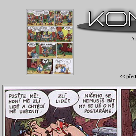
As
<< před