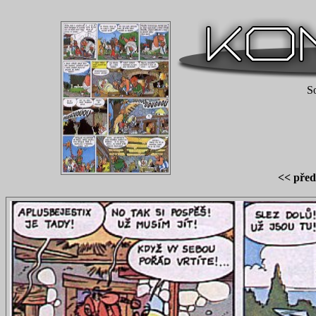
S
<< před