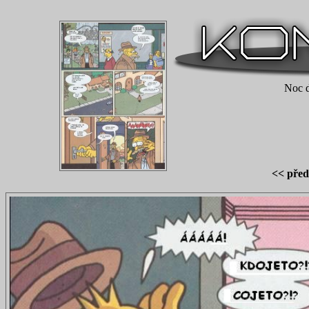
Noc d
<< před